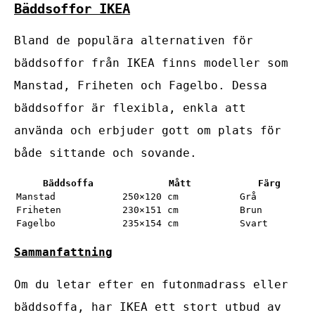
Bäddsoffor IKEA
Bland de populära alternativen för
bäddsoffor från IKEA finns modeller som
Manstad, Friheten och Fagelbo. Dessa
bäddsoffor är flexibla, enkla att
använda och erbjuder gott om plats för
både sittande och sovande.
Bäddsoffa
Mått
Färg
Manstad
250×120 cm
Grå
Friheten
230×151 cm
Brun
Fagelbo
235×154 cm
Svart
Sammanfattning
Om du letar efter en futonmadrass eller
bäddsoffa, har IKEA ett stort utbud av