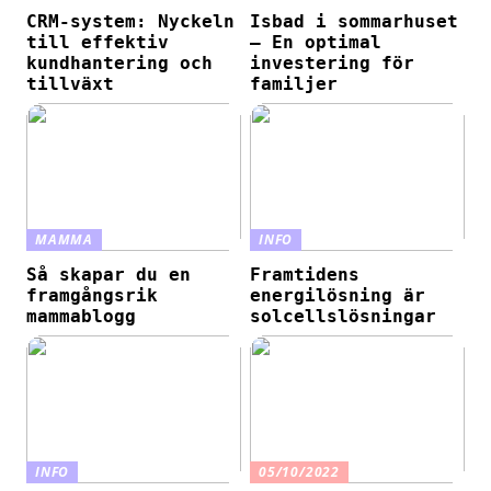
CRM-system: Nyckeln
Isbad i sommarhuset
till effektiv
– En optimal
kundhantering och
investering för
tillväxt
familjer
MAMMA
INFO
Så skapar du en
Framtidens
framgångsrik
energilösning är
mammablogg
solcellslösningar
INFO
05/10/2022