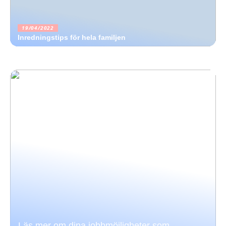
19/04/2022
Inredningstips för hela familjen
Läs mer om dina jobbmöjligheter som