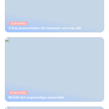
12/05/2022
4 fina presentidéer till mamman som har allt
07/05/2022
Behåll det ungdomliga utseendet