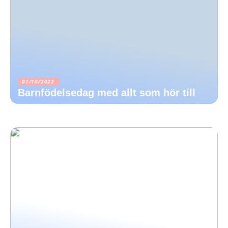
01/10/2022
Barnfödelsedag med allt som hör till