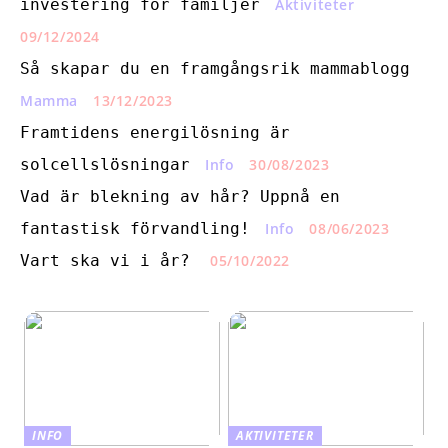
investering för familjer
Aktiviteter
09/12/2024
Så skapar du en framgångsrik mammablogg
Mamma
13/12/2023
Framtidens energilösning är
solcellslösningar
Info
30/08/2023
Vad är blekning av hår? Uppnå en
fantastisk förvandling!
Info
08/06/2023
Vart ska vi i år?
05/10/2022
INFO
AKTIVITETER