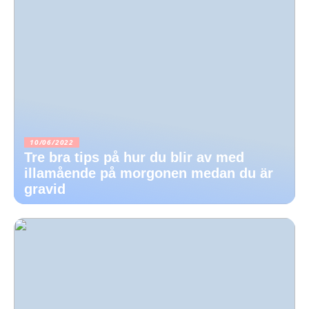
10/06/2022
Tre bra tips på hur du blir av med
illamående på morgonen medan du är
gravid