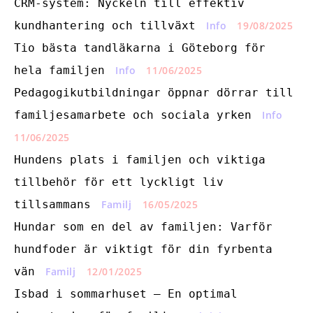
CRM-system: Nyckeln till effektiv
kundhantering och tillväxt
Info
19/08/2025
Tio bästa tandläkarna i Göteborg för
hela familjen
Info
11/06/2025
Pedagogikutbildningar öppnar dörrar till
familjesamarbete och sociala yrken
Info
11/06/2025
Hundens plats i familjen och viktiga
tillbehör för ett lyckligt liv
tillsammans
Familj
16/05/2025
Hundar som en del av familjen: Varför
hundfoder är viktigt för din fyrbenta
vän
Familj
12/01/2025
Isbad i sommarhuset – En optimal