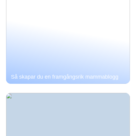
Så skapar du en framgångsrik mammablogg