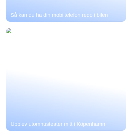
Så kan du ha din mobiltelefon redo i bilen
Upplev utomhusteater mitt i Köpenhamn