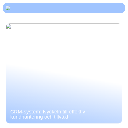
CRM-system: Nyckeln till effektiv
kundhantering och tillväxt