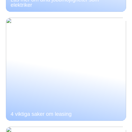
elektriker
4 viktiga saker om leasing