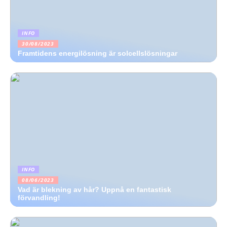
INFO
30/08/2023
Framtidens energilösning är solcellslösningar
INFO
08/06/2023
Vad är blekning av hår? Uppnå en fantastisk
förvandling!