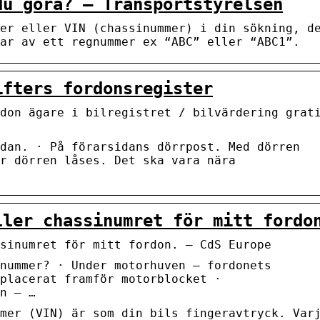
du göra? – Transportstyrelsen
er eller VIN (chassinummer) i din sökning, d
ar av ett regnummer ex “ABC” eller “ABC1”.
ifters fordonsregister
don ägare i bilregistret / bilvärdering grat
dan. · På förarsidans dörrpost. Med dörren
r dörren låses. Det ska vara nära
ller chassinumret för mitt fordo
ssinumret för mitt fordon. – CdS Europe
-nummer? · Under motorhuven – fordonets
placerat framför motorblocket ·
n – …
mer (VIN) är som din bils fingeravtryck. Var