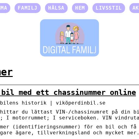
MMA
FAMILJ
HÄLSA
HEM
LIVSSTIL
AK
mer
 bil med ett chassinummer online
bilens historik | viköperdinbil.se
hittar du lättast VIN-/chassinumret på din b
; I motorrummet; I serviceboken. VIN vindrut
mer (identifieringsnummer) för en bil och få
gare ägare, tillverkningsland och mycket mer