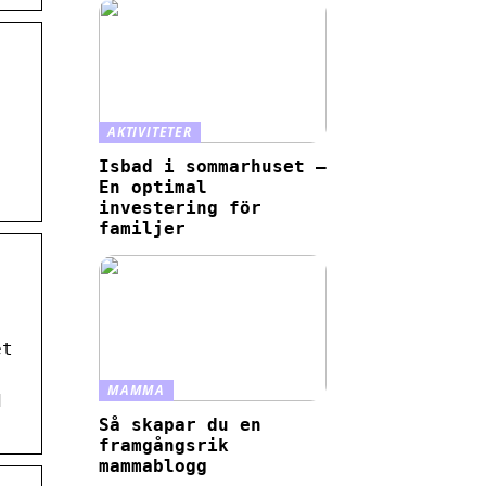
AKTIVITETER
Isbad i sommarhuset –
En optimal
investering för
familjer
et
MAMMA
d
Så skapar du en
framgångsrik
mammablogg