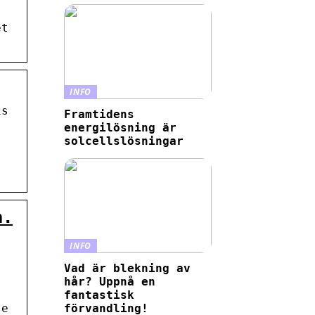
et
INFO
is
Framtidens
energilösning är
solcellslösningar
n.
INFO
Vad är blekning av
hår? Uppnå en
fantastisk
je
förvandling!