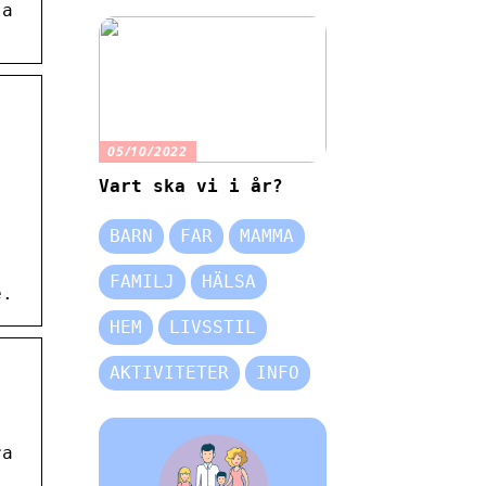
la
05/10/2022
Vart ska vi i år?
.
BARN
FAR
MAMMA
FAMILJ
HÄLSA
e.
HEM
LIVSSTIL
AKTIVITETER
INFO
ra