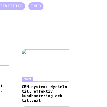
TIVITETER
INFO
INFO
il:
CRM-system: Nyckeln
a.
till effektiv
kundhantering och
tillväxt
.