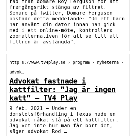
råd från domare Roy Ferguson för att
framgångsrikt stänga av filtret.
Senare på Twitter, Domare Ferguson
postade detta meddelande: “Om ett barn
har använt din dator innan han gick
med i ett online-möte, kontrollera
zoomalternativen för att se till att
filtren är avstängda”.
http s://www.tv4play.se › program › nyheterna ›
advok…
Advokat fastnade i
kattfilter: ”Jag är ingen
katt” – TV4 Play
9 feb. 2021 — Under en
domstolsförhandling i Texas hade en
advokat råkat slå på ett kattfilter.
Jag vet inte hur man får bort det,
säger advokat Rod …