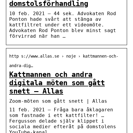
domstolsförhandling
10 feb. 2021 — 44 sek. Advokaten Rod
Ponton hade svårt att stänga av
kattfiltret under ett videomöte.
Advokaten Rod Ponton blev minst sagt
förvirrad när han …
http s://www.allas.se › noje › kattmannen-och-
andra-dig…
Kattmannen och andra
digitala möten som gått
snett – Allas
Zoom-möten som gått snett | Allas
11 feb. 2021 — Fråga bara åklagaren
som fastnade i ett kattfilter! …
Fergusson delade själv klippet i
sociala medier efteråt på domstolens
YouTube-kanal.