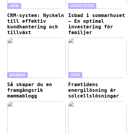
INFO
AKTIVITETER
CRM-system: Nyckeln
Isbad i sommarhuset
till effektiv
– En optimal
kundhantering och
investering för
tillväxt
familjer
MAMMA
INFO
Så skapar du en
Framtidens
framgångsrik
energilösning är
mammablogg
solcellslösningar