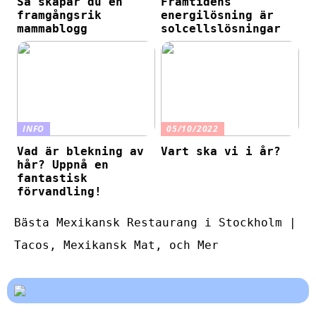
Så skapar du en
Framtidens
framgångsrik
energilösning är
mammablogg
solcellslösningar
INFO
05/10/2022
Vad är blekning av
Vart ska vi i år?
hår? Uppnå en
fantastisk
förvandling!
Bästa Mexikansk Restaurang i Stockholm |
Tacos, Mexikansk Mat, och Mer