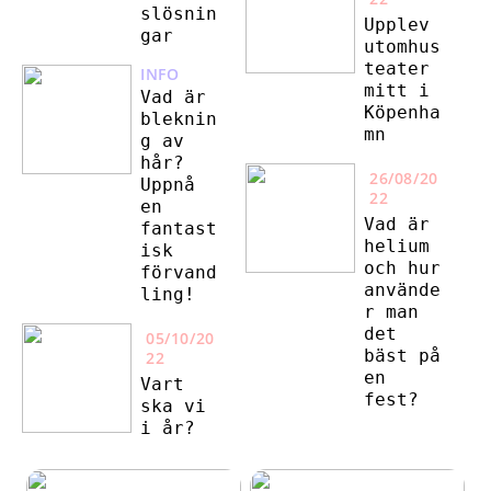
slösnin
Upplev
gar
utomhus
teater
INFO
mitt i
Vad är
Köpenha
bleknin
mn
g av
hår?
26/08/20
Uppnå
22
en
Vad är
fantast
helium
isk
och hur
förvand
använde
ling!
r man
det
05/10/20
bäst på
22
en
Vart
fest?
ska vi
i år?