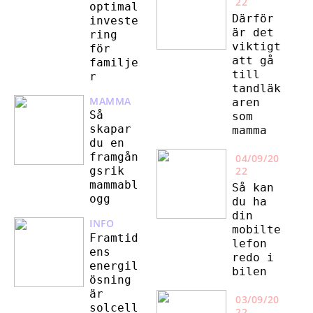
22
optimal
Därför
investe
är det
ring
viktigt
för
att gå
familje
till
r
tandläk
MAMMA
aren
Så
som
skapar
mamma
du en
framgån
04/09/20
22
gsrik
mammabl
Så kan
ogg
du ha
din
INFO
mobilte
Framtid
lefon
ens
redo i
energil
bilen
ösning
är
03/09/20
solcell
22