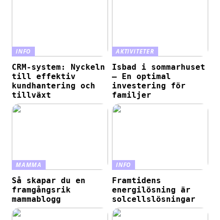
INFO
AKTIVITETER
CRM-system: Nyckeln
Isbad i sommarhuset
till effektiv
– En optimal
kundhantering och
investering för
tillväxt
familjer
MAMMA
INFO
Så skapar du en
Framtidens
framgångsrik
energilösning är
mammablogg
solcellslösningar