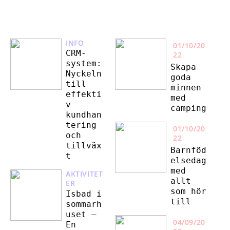
INFO
01/10/20
CRM-
22
system:
Skapa
Nyckeln
goda
till
minnen
effekti
med
v
camping
kundhan
tering
01/10/20
och
22
tillväx
Barnföd
t
elsedag
med
AKTIVITET
allt
ER
som hör
Isbad i
till
sommarh
uset –
04/09/20
En